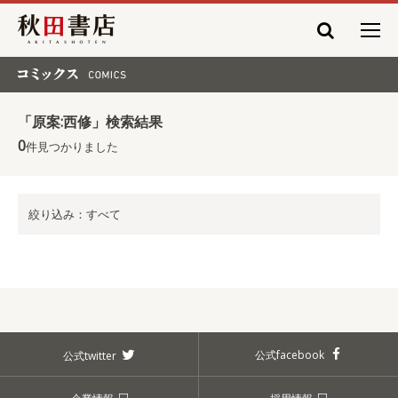
秋田書店
コミックス COMICS
「原案:西修」検索結果
0
件見つかりました
絞り込み：すべて
公式facebook
公式twitter