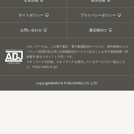
企業情報
採用情報
サイトポリシー
プライバシーポリシー
お問い合わせ
書店様向け
ＡＢＪマークは、この電子書店・電子書籍配信サービスが、著作権者からコ
ンテンツ使用許諾を得た正規版配信サービスであることを示す登録商標（登
録番号 第６０９１７１３号）です。
ＡＢＪマークの詳細、ＡＢＪマークを掲示しているサービスの一覧はこち
ら。
https://aebs.or.jp/
copyright©AKITA PUBLISHING CO.,LTD.