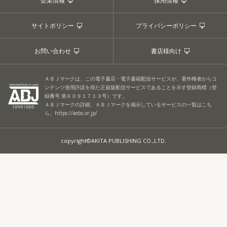
企業情報
採用情報
サイトポリシー
プライバシーポリシー
お問い合わせ
書店様向け
ＡＢＪマークは、この電子書店・電子書籍配信サービスが、著作権者からコ
ンテンツ使用許諾を得た正規版配信サービスであることを示す登録商標（登
録番号 第６０９１７１３号）です。
ＡＢＪマークの詳細、ＡＢＪマークを掲示しているサービスの一覧はこち
ら。
https://aebs.or.jp/
copyright©AKITA PUBLISHING CO.,LTD.