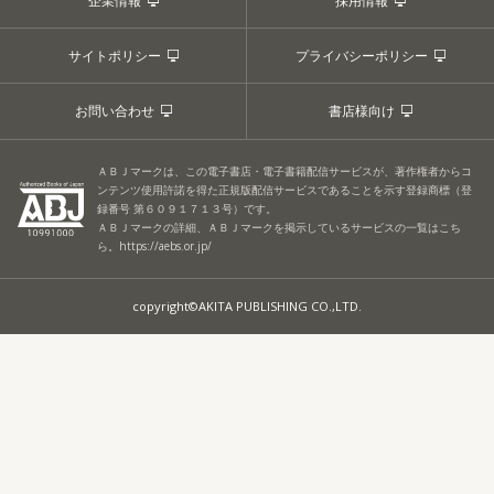
企業情報
採用情報
サイトポリシー
プライバシーポリシー
お問い合わせ
書店様向け
ＡＢＪマークは、この電子書店・電子書籍配信サービスが、著作権者からコ
ンテンツ使用許諾を得た正規版配信サービスであることを示す登録商標（登
録番号 第６０９１７１３号）です。
ＡＢＪマークの詳細、ＡＢＪマークを掲示しているサービスの一覧はこち
ら。
https://aebs.or.jp/
copyright©AKITA PUBLISHING CO.,LTD.