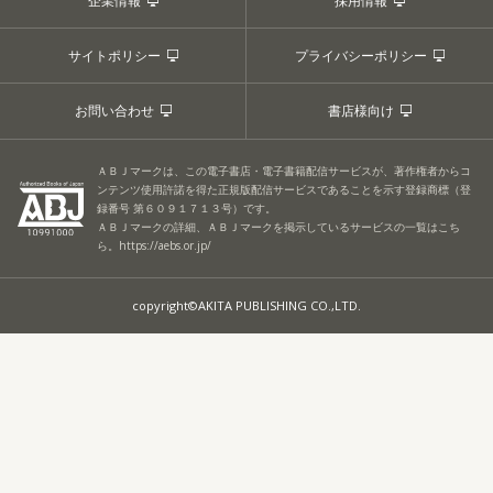
企業情報
採用情報
サイトポリシー
プライバシーポリシー
お問い合わせ
書店様向け
ＡＢＪマークは、この電子書店・電子書籍配信サービスが、著作権者からコ
ンテンツ使用許諾を得た正規版配信サービスであることを示す登録商標（登
録番号 第６０９１７１３号）です。
ＡＢＪマークの詳細、ＡＢＪマークを掲示しているサービスの一覧はこち
ら。
https://aebs.or.jp/
copyright©AKITA PUBLISHING CO.,LTD.