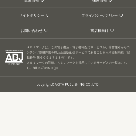
企業情報
採用情報
サイトポリシー
プライバシーポリシー
お問い合わせ
書店様向け
ＡＢＪマークは、この電子書店・電子書籍配信サービスが、著作権者からコ
ンテンツ使用許諾を得た正規版配信サービスであることを示す登録商標（登
録番号 第６０９１７１３号）です。
ＡＢＪマークの詳細、ＡＢＪマークを掲示しているサービスの一覧はこち
ら。
https://aebs.or.jp/
copyright©AKITA PUBLISHING CO.,LTD.