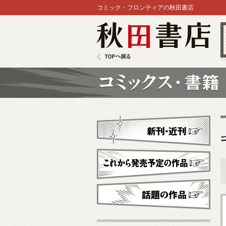
コミック・フロンティアの秋田書店
秋田書店
TOPへ戻る
コミックス
新刊・近刊
これから発売予定
話題の作品