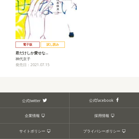
電子版
試し読み
君だけしか愛せな…
神代京子
発売日：2021.07.15
公式facebook
公式twitter
企業情報
採用情報
サイトポリシー
プライバシーポリシー