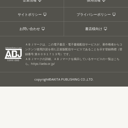
企業情報
採用情報
サイトポリシー
プライバシーポリシー
お問い合わせ
書店様向け
ＡＢＪマークは、この電子書店・電子書籍配信サービスが、著作権者からコ
ンテンツ使用許諾を得た正規版配信サービスであることを示す登録商標（登
録番号 第６０９１７１３号）です。
ＡＢＪマークの詳細、ＡＢＪマークを掲示しているサービスの一覧はこち
ら。
https://aebs.or.jp/
copyright©AKITA PUBLISHING CO.,LTD.