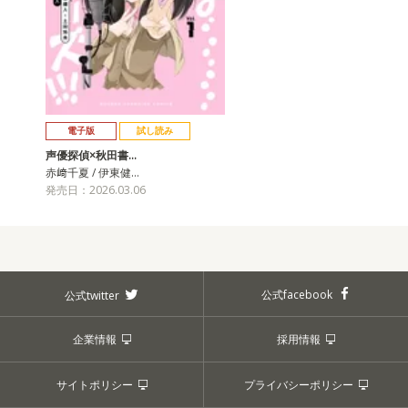
電子版
試し読み
声優探偵×秋田書…
赤﨑千夏 / 伊東健…
発売日：2026.03.06
公式facebook
公式twitter
企業情報
採用情報
サイトポリシー
プライバシーポリシー