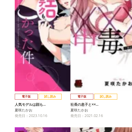
電子版
試し読み
電子版
試し読み
人気モデルは顔も…
社長の息子と××…
夏咲たかお
夏咲たかお
発売日：2023.10.16
発売日：2021.02.16