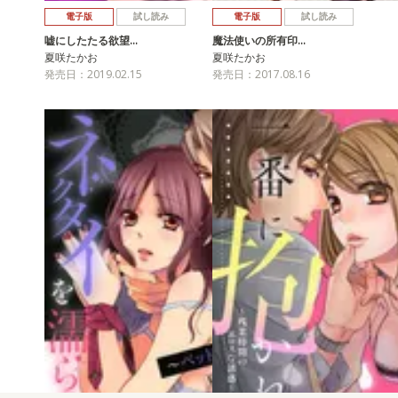
電子版
試し読み
電子版
試し読み
嘘にしたたる欲望…
魔法使いの所有印…
夏咲たかお
夏咲たかお
発売日：2019.02.15
発売日：2017.08.16