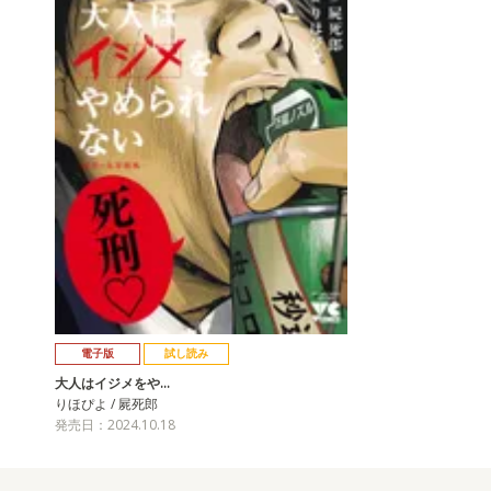
電子版
試し読み
大人はイジメをや…
りほぴよ / 屍死郎
発売日：2024.10.18