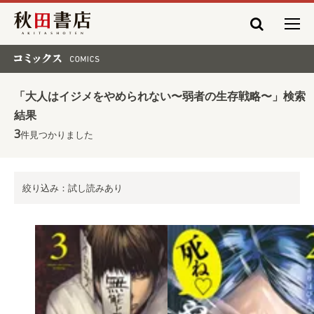
秋田書店
コミックス COMICS
「大人はイジメをやめられない〜弱者の生存戦略〜」検索
結果
3
件見つかりました
絞り込み：試し読みあり