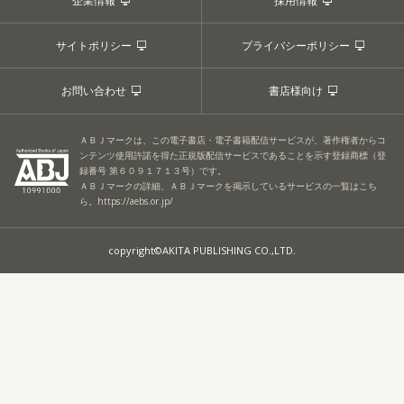
企業情報
採用情報
サイトポリシー
プライバシーポリシー
お問い合わせ
書店様向け
ＡＢＪマークは、この電子書店・電子書籍配信サービスが、著作権者からコ
ンテンツ使用許諾を得た正規版配信サービスであることを示す登録商標（登
録番号 第６０９１７１３号）です。
ＡＢＪマークの詳細、ＡＢＪマークを掲示しているサービスの一覧はこち
ら。
https://aebs.or.jp/
copyright©AKITA PUBLISHING CO.,LTD.