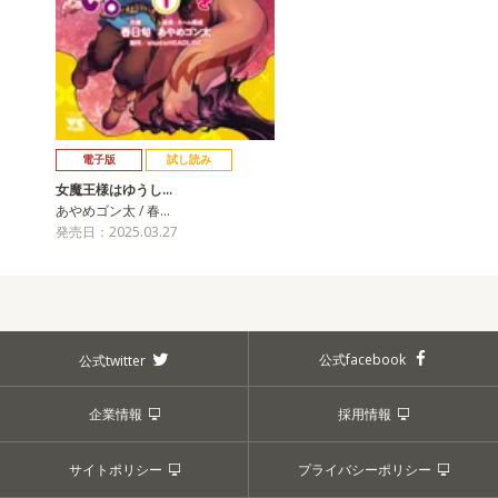
電子版
試し読み
女魔王様はゆうし…
あやめゴン太 / 春…
発売日：2025.03.27
公式facebook
公式twitter
企業情報
採用情報
サイトポリシー
プライバシーポリシー