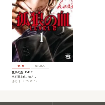
電子版
試し読み
孤狼の血 LEVEL2 …
常石爾來也 / 柚月…
発売日：2022.03.17