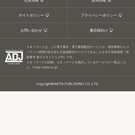
企業情報
採用情報
サイトポリシー
プライバシーポリシー
お問い合わせ
書店様向け
ＡＢＪマークは、この電子書店・電子書籍配信サービスが、著作権者からコ
ンテンツ使用許諾を得た正規版配信サービスであることを示す登録商標（登
録番号 第６０９１７１３号）です。
ＡＢＪマークの詳細、ＡＢＪマークを掲示しているサービスの一覧はこち
ら。
https://aebs.or.jp/
copyright©AKITA PUBLISHING CO.,LTD.