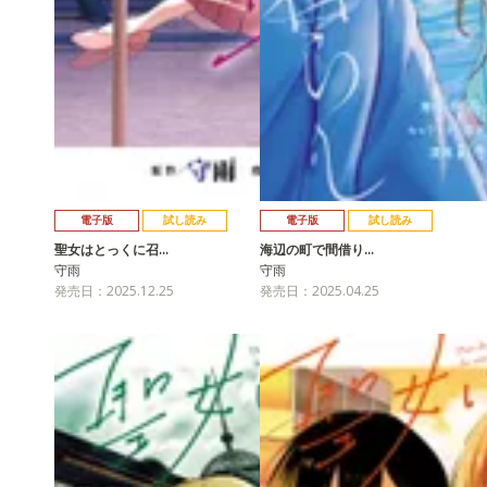
電子版
試し読み
電子版
試し読み
聖女はとっくに召…
海辺の町で間借り…
守雨
守雨
発売日：2025.12.25
発売日：2025.04.25