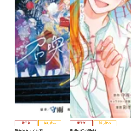
電子版
試し読み
電子版
試し読み
聖女はとっくに召…
海辺の町で間借り…