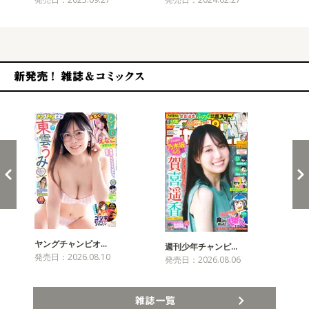
新発売！雑誌&コミックス
ヤングチャンピオ…
チャ
週刊少年チャンピ…
発売日：2026.08.10
発売
発売日：2026.08.06