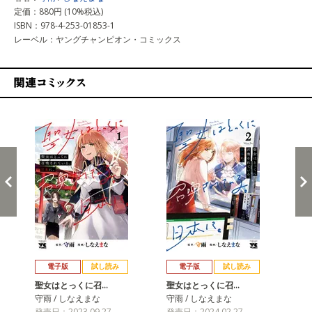
定価：880円 (10%税込)
ISBN：978-4-253-01853-1
レーベル：ヤングチャンピオン・コミックス
関連コミックス
戻る
進む
電子版
試し読み
電子版
試し読み
聖女はとっくに召…
聖女はとっくに召…
聖
守雨 / しなえまな
守雨 / しなえまな
守雨
発売日：2023.09.27
発売日：2024.02.27
発売