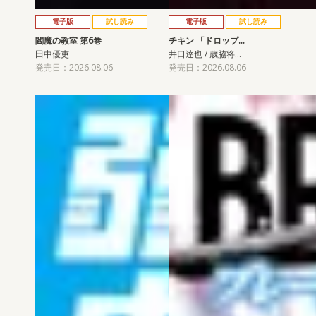
電子版
試し読み
電子版
試し読み
閻魔の教室 第6巻
チキン 「ドロップ…
田中優吏
井口達也 / 歳脇将…
発売日：2026.08.06
発売日：2026.08.06