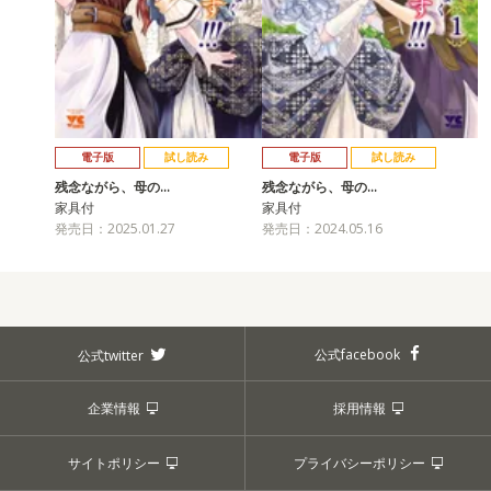
電子版
試し読み
電子版
試し読み
残念ながら、母の…
残念ながら、母の…
家具付
家具付
発売日：2025.01.27
発売日：2024.05.16
公式facebook
公式twitter
企業情報
採用情報
サイトポリシー
プライバシーポリシー