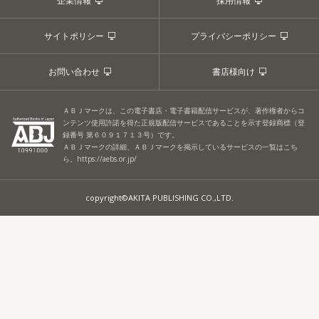
企業情報
採用情報
サイトポリシー
プライバシーポリシー
お問い合わせ
書店様向け
ＡＢＪマークは、この電子書店・電子書籍配信サービスが、著作権者からコ
ンテンツ使用許諾を得た正規版配信サービスであることを示す登録商標（登
録番号 第６０９１７１３号）です。
ＡＢＪマークの詳細、ＡＢＪマークを掲示しているサービスの一覧はこち
ら。
https://aebs.or.jp/
copyright©AKITA PUBLISHING CO.,LTD.