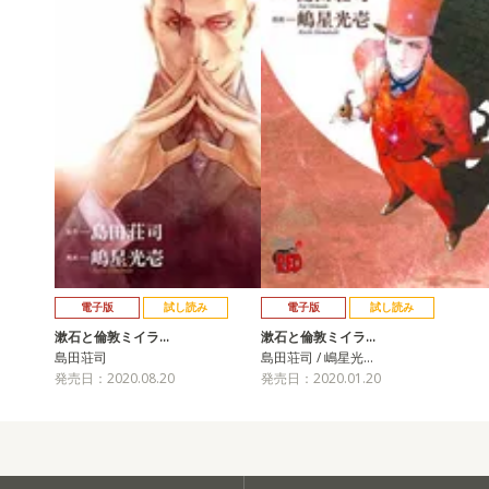
電子版
試し読み
電子版
試し読み
漱石と倫敦ミイラ…
漱石と倫敦ミイラ…
島田荘司
島田荘司 / 嶋星光…
発売日：2020.08.20
発売日：2020.01.20