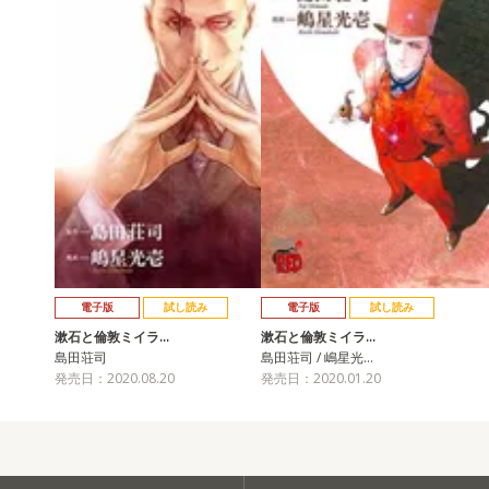
電子版
試し読み
電子版
試し読み
漱石と倫敦ミイラ…
漱石と倫敦ミイラ…
島田荘司
島田荘司 / 嶋星光…
発売日：2020.08.20
発売日：2020.01.20