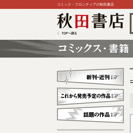
コミック・フロンティアの秋田書店
秋田書店
TOPへ戻る
コミックス
新刊・近刊
これから発売予定
話題の作品