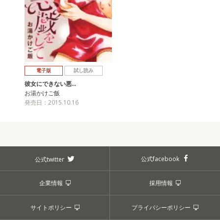
電子版
試し読み
彼女にできない悪…
お湯かけご飯
発売日：2015.10.16
公式facebook
公式twitter
企業情報
採用情報
サイトポリシー
プライバシーポリシー