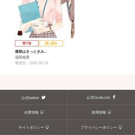
電子版
試し読み
微熱はきっときみ…
花田祐実
発売日：2021.03.16
公式facebook
公式twitter
企業情報
採用情報
サイトポリシー
プライバシーポリシー