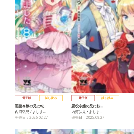
電子版
試し読み
電子版
試し読み
悪役令嬢の兄に転…
悪役令嬢の兄に転…
内河弘児 / よしま…
内河弘児 / よしま…
発売日：2026.02.27
発売日：2025.08.27