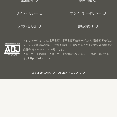
企業情報
採用情報
サイトポリシー
プライバシーポリシー
お問い合わせ
書店様向け
ＡＢＪマークは、この電子書店・電子書籍配信サービスが、著作権者からコ
ンテンツ使用許諾を得た正規版配信サービスであることを示す登録商標（登
録番号 第６０９１７１３号）です。
ＡＢＪマークの詳細、ＡＢＪマークを掲示しているサービスの一覧はこち
ら。
https://aebs.or.jp/
copyright©AKITA PUBLISHING CO.,LTD.