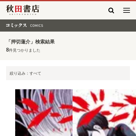
秋田書店
コミックス COMICS
「押切蓮介」検索結果
8
件見つかりました
絞り込み：すべて