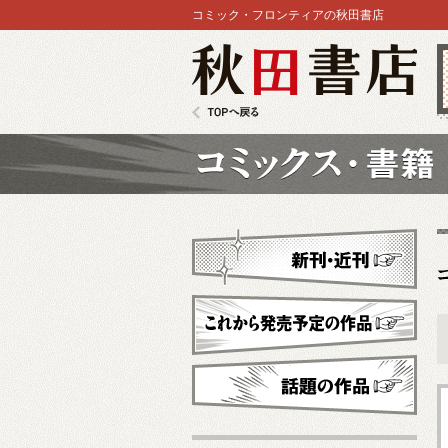
コミック・フロンティアの秋田書店
秋田書店
TOPへ戻る
コミックス
新刊・近刊
これから発売予定
話題の作品