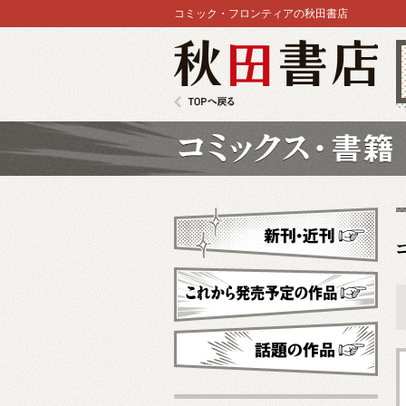
コミック・フロンティアの秋田書店
秋田書店
TOPへ戻る
コミックス
新刊・近刊
これから発売予定
話題の作品