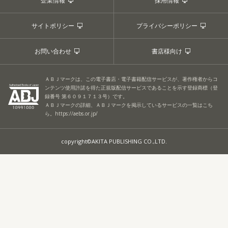
企業情報
採用情報
サイトポリシー
プライバシーポリシー
お問い合わせ
書店様向け
ＡＢＪマークは、この電子書店・電子書籍配信サービスが、著作権者からコ
ンテンツ使用許諾を得た正規版配信サービスであることを示す登録商標（登
録番号 第６０９１７１３号）です。
ＡＢＪマークの詳細、ＡＢＪマークを掲示しているサービスの一覧はこち
ら。
https://aebs.or.jp/
copyright©AKITA PUBLISHING CO.,LTD.