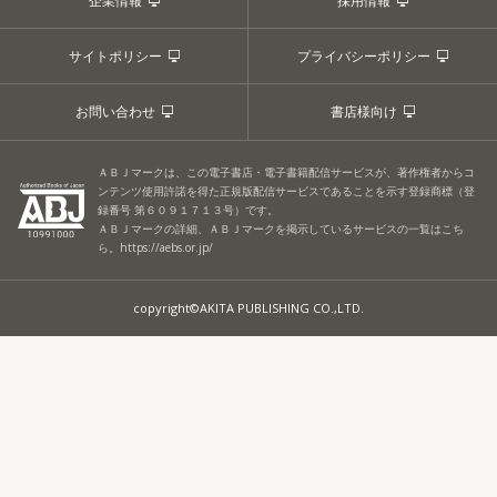
企業情報
採用情報
サイトポリシー
プライバシーポリシー
お問い合わせ
書店様向け
ＡＢＪマークは、この電子書店・電子書籍配信サービスが、著作権者からコ
ンテンツ使用許諾を得た正規版配信サービスであることを示す登録商標（登
録番号 第６０９１７１３号）です。
ＡＢＪマークの詳細、ＡＢＪマークを掲示しているサービスの一覧はこち
ら。
https://aebs.or.jp/
copyright©AKITA PUBLISHING CO.,LTD.