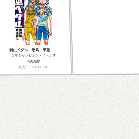
弱虫ペダル 巻島・東堂 …
少年チャンピオン・ノベルズ
時海結以
発売日：2014.02.07