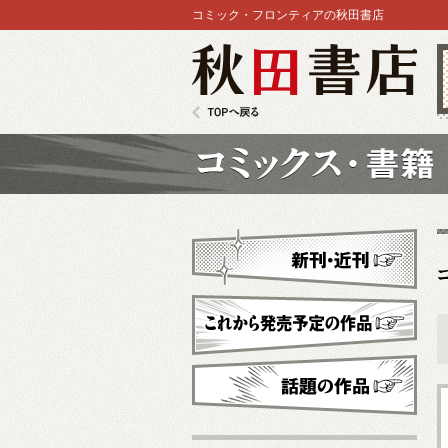
コミック・フロンティアの秋田書店
秋田書店
TOPへ戻る
コミックス
新刊・近刊
これから発売予定
話題の作品