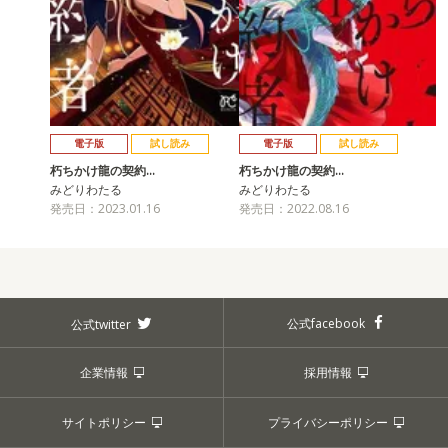
電子版
試し読み
電子版
試し読み
朽ちかけ龍の契約…
朽ちかけ龍の契約…
みどりわたる
みどりわたる
発売日：2023.01.16
発売日：2022.08.16
公式facebook
公式twitter
企業情報
採用情報
サイトポリシー
プライバシーポリシー