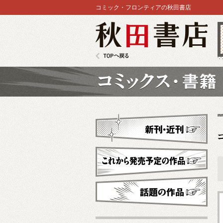
コミック・フロンティアの秋田書店
秋田書店
TOPへ戻る
コミックス
新刊・近刊
これから発売予定
話題の作品