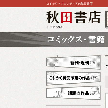
コミック・フロンティアの秋田書店
秋田書店
TOPへ戻る
コミックス
新刊・近刊
これから発売予定
話題の作品