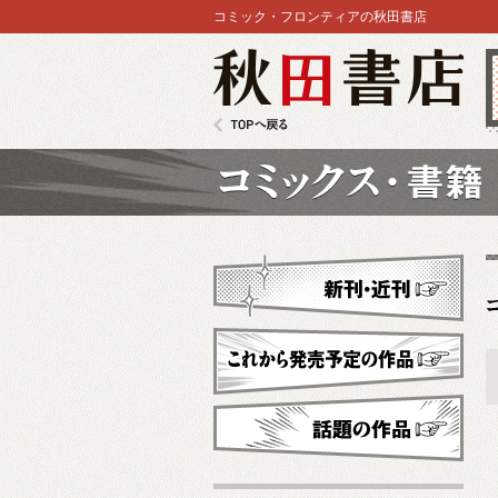
コミック・フロンティアの秋田書店
秋田書店
TOPへ戻る
コミックス
新刊・近刊
これから発売予定
話題の作品