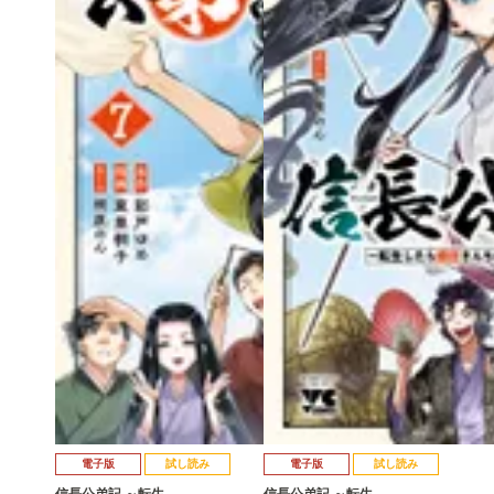
電子版
試し読み
電子版
試し読み
信長公弟記 ～転生…
信長公弟記 ～転生…