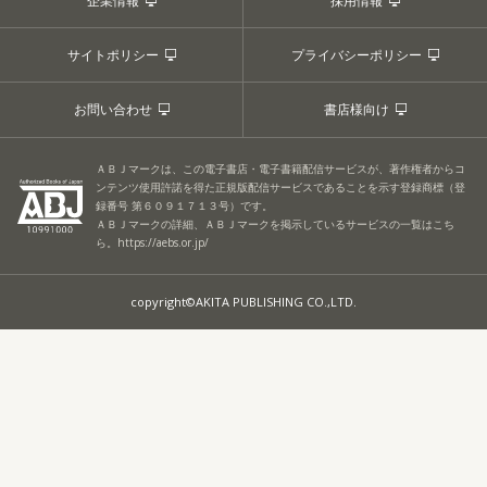
企業情報
採用情報
サイトポリシー
プライバシーポリシー
お問い合わせ
書店様向け
ＡＢＪマークは、この電子書店・電子書籍配信サービスが、著作権者からコ
ンテンツ使用許諾を得た正規版配信サービスであることを示す登録商標（登
録番号 第６０９１７１３号）です。
ＡＢＪマークの詳細、ＡＢＪマークを掲示しているサービスの一覧はこち
ら。
https://aebs.or.jp/
copyright©AKITA PUBLISHING CO.,LTD.