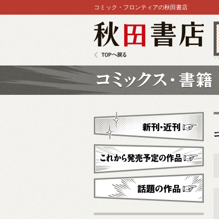
コミック・フロンティアの秋田書店
秋田書店
TOPへ戻る
コミックス
新刊・近刊
これから発売予定
話題の作品