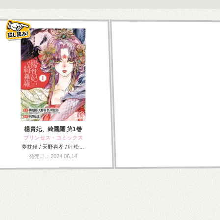
楊貴妃、綺羅羅 第1巻
プリンセス・コミックス
夢枕獏 / 天野喜孝 / 叶松…
発売日：2024.06.14