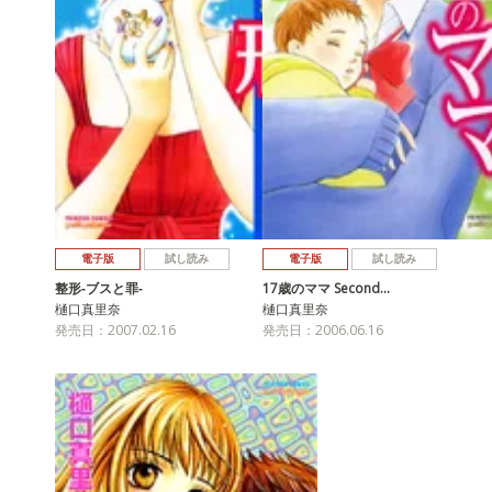
電子版
試し読み
電子版
試し読み
整形‐ブスと罪‐
17歳のママ Second…
樋口真里奈
樋口真里奈
発売日：2007.02.16
発売日：2006.06.16