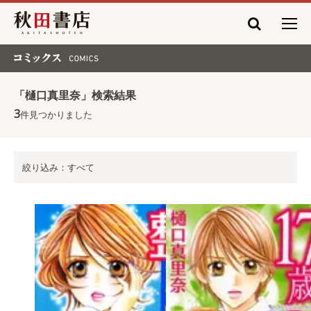
秋田書店
コミックス COMICS
「樋口真里奈」検索結果
3
件見つかりました
絞り込み：すべて