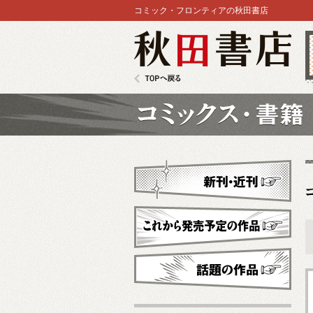
コミック・フロンティアの秋田書店
秋田書店
TOPへ戻る
コミックス
新刊・近刊
これから発売予定
話題の作品