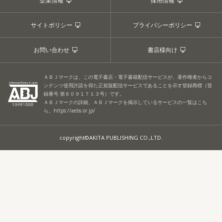
企業情報
採用情報
サイトポリシー
プライバシーポリシー
お問い合わせ
書店様向け
ＡＢＪマークは、この電子書店・電子書籍配信サービスが、著作権者からコ
ンテンツ使用許諾を得た正規版配信サービスであることを示す登録商標（登
録番号 第６０９１７１３号）です。
ＡＢＪマークの詳細、ＡＢＪマークを掲示しているサービスの一覧はこち
ら。
https://aebs.or.jp/
copyright©AKITA PUBLISHING CO.,LTD.