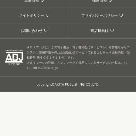
企業情報
採用情報
サイトポリシー
プライバシーポリシー
お問い合わせ
書店様向け
ＡＢＪマークは、この電子書店・電子書籍配信サービスが、著作権者からコ
ンテンツ使用許諾を得た正規版配信サービスであることを示す登録商標（登
録番号 第６０９１７１３号）です。
ＡＢＪマークの詳細、ＡＢＪマークを掲示しているサービスの一覧はこち
ら。
https://aebs.or.jp/
copyright©AKITA PUBLISHING CO.,LTD.