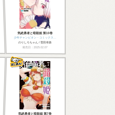
気絶勇者と暗殺姫 第10巻
少年チャンピオン・コミックス…
のりしろちゃん / 雪田幸路
発売日：2025.02.07
気絶勇者と暗殺姫 第7巻