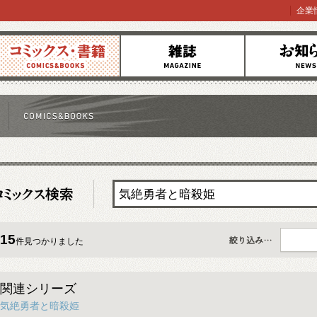
企業
コミックス
雑誌
お知らせ
15
件見つかりました
すべて
関連シリーズ
気絶勇者と暗殺姫