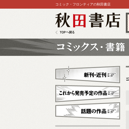
コミック・フロンティアの秋田書店
秋田書店
TOPへ戻る
コミックス
新刊・近刊
これから発売予定
話題の作品