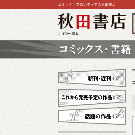
コミック・フロンティアの秋田書店
秋田書店
TOPへ戻る
コミックス
新刊・近刊
これから発売予定
話題の作品