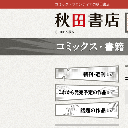
コミック・フロンティアの秋田書店
秋田書店
TOPへ戻る
コミックス
新刊・近刊
これから発売予定
話題の作品