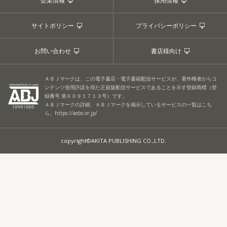
企業情報
採用情報
サイトポリシー
プライバシーポリシー
お問い合わせ
書店様向け
ＡＢＪマークは、この電子書店・電子書籍配信サービスが、著作権者からコ
ンテンツ使用許諾を得た正規版配信サービスであることを示す登録商標（登
録番号 第６０９１７１３号）です。
ＡＢＪマークの詳細、ＡＢＪマークを掲示しているサービスの一覧はこち
ら。
https://aebs.or.jp/
copyright©AKITA PUBLISHING CO.,LTD.