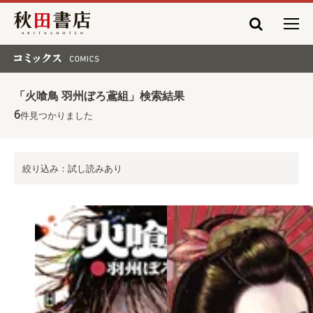
秋田書店
コミックス COMICS
「火喰鳥 羽州ぼろ鳶組」検索結果
6
件見つかりました
絞り込み：試し読みあり