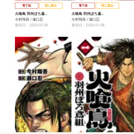
電子版
試し読み
電子版
試し読み
火喰鳥 羽州ぼろ鳶…
火喰鳥 羽州ぼろ鳶…
今村翔吾 / 瀬口忍
今村翔吾 / 瀬口忍
発売日：2026.03.06
発売日：2026.01.08