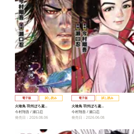
電子版
試し読み
電子版
試し読み
火喰鳥 羽州ぼろ鳶…
火喰鳥 羽州ぼろ鳶…
今村翔吾 / 瀬口忍
今村翔吾 / 瀬口忍
発売日：2026.08.06
発売日：2026.06.08