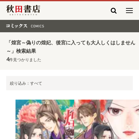
秋田書店
コミックス COMICS
「煌宮～偽りの煌妃、後宮に入っても大人しくはしません
～」検索結果
4
件見つかりました
絞り込み：すべて