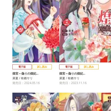
電子版
試し読み
電子版
試し読み
煌宮～偽りの煌妃…
煌宮～偽りの煌妃…
犀夏 / 有栖サリ
犀夏 / 有栖サリ
発売日：2024.05.16
発売日：2023.11.16