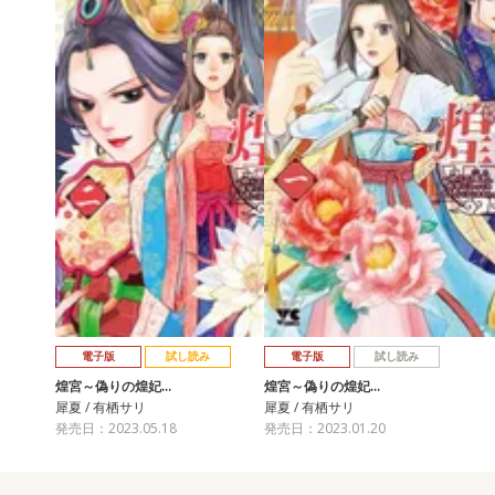
電子版
試し読み
電子版
試し読み
煌宮～偽りの煌妃…
煌宮～偽りの煌妃…
犀夏 / 有栖サリ
犀夏 / 有栖サリ
発売日：2023.05.18
発売日：2023.01.20