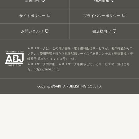
企業情報
採用情報
サイトポリシー
プライバシーポリシー
お問い合わせ
書店様向け
ＡＢＪマークは、この電子書店・電子書籍配信サービスが、著作権者からコ
ンテンツ使用許諾を得た正規版配信サービスであることを示す登録商標（登
録番号 第６０９１７１３号）です。
ＡＢＪマークの詳細、ＡＢＪマークを掲示しているサービスの一覧はこち
ら。
https://aebs.or.jp/
copyright©AKITA PUBLISHING CO.,LTD.